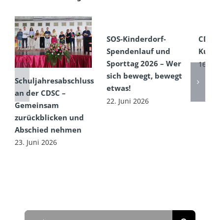
SOS-Kinderdorf-
CDSC
Spendenlauf und
Kultu
Sporttag 2026 – Wer
16. Ju
sich bewegt, bewegt
Schuljahresabschluss
etwas!
an der CDSC –
22. Juni 2026
Gemeinsam
zurückblicken und
Abschied nehmen
23. Juni 2026
Suche