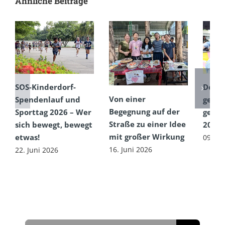
Ähnliche Beiträge
SOS-Kinderdorf-
Dem 
Von einer
Spendenlauf und
getro
Begegnung auf der
Sporttag 2026 – Wer
gefeie
Straße zu einer Idee
sich bewegt, bewegt
2026
mit großer Wirkung
etwas!
09. Ju
16. Juni 2026
22. Juni 2026