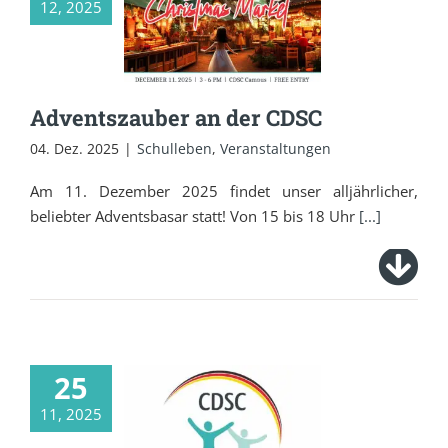
12, 2025
Adventszauber an
der CDSC
Adventszauber an der CDSC
04. Dez. 2025
|
Schulleben
,
Veranstaltungen
Am 11. Dezember 2025 findet unser alljährlicher,
beliebter Adventsbasar statt! Von 15 bis 18 Uhr
[...]
Nach 31 Jahren
25
schlagen wir ein
neues Kapitel auf –
11, 2025
inspiriert von