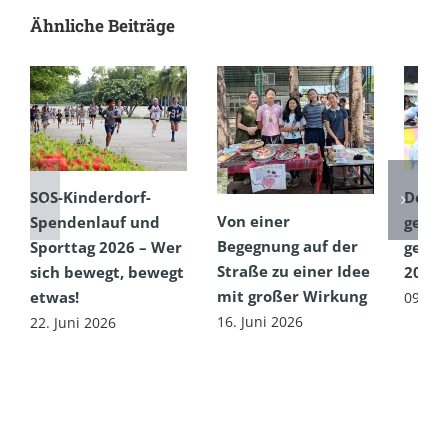
Ähnliche Beiträge
SOS-Kinderdorf-
Dem 
Von einer
Spendenlauf und
getro
Begegnung auf der
Sporttag 2026 – Wer
gefeie
Straße zu einer Idee
sich bewegt, bewegt
2026
mit großer Wirkung
etwas!
09. Ju
16. Juni 2026
22. Juni 2026