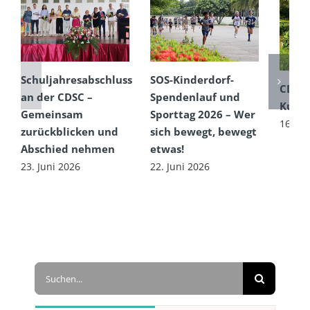
Schuljahresabschluss
SOS-Kinderdorf-
CDSC
an der CDSC –
Spendenlauf und
Kultu
Gemeinsam
Sporttag 2026 – Wer
16. Ju
zurückblicken und
sich bewegt, bewegt
Abschied nehmen
etwas!
23. Juni 2026
22. Juni 2026
Suche
nach: