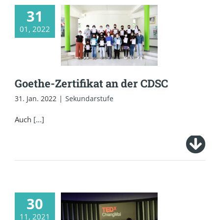
31
01, 2022
Goethe-Zertifikat an
der CDSC
Goethe-Zertifikat an der CDSC
31. Jan. 2022
|
Sekundarstufe
Auch
[...]
30
„Re-Together“: TEDx
11, 2021