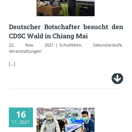
den CDSC Wald in
Chiang Mai
Deutscher Botschafter besucht den
CDSC Wald in Chiang Mai
22. Nov. 2021
|
Schulleben
,
Sekundarstufe
,
Veranstaltungen
[...]
16
Berufspraktikum
11, 2021
der Jahrgangsstufe 9