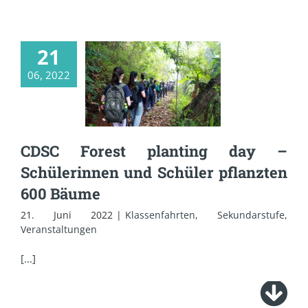
21
CDSC Forest
planting day –
06, 2022
Schülerinnen und
Schüler pflanzten
600 Bäume
CDSC Forest planting day –
Schülerinnen und Schüler pflanzten
600 Bäume
21. Juni 2022
|
Klassenfahrten
,
Sekundarstufe
,
Veranstaltungen
[...]