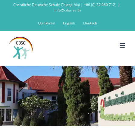
Zum
Christliche Deutsche Schule Chiang Mai | +66 (0) 52 080 712
|
info@cdsc.ac.th
Inhalt
springen
Quicklinks
English
Deutsch