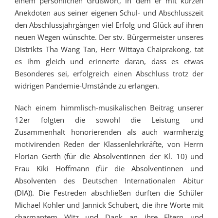
einem persönlichen Grußwort, in dem er mit kurzen
Anekdoten aus seiner eigenen Schul- und Abschlusszeit
den Abschlussjahrgängen viel Erfolg und Glück auf ihren
neuen Wegen wünschte. Der stv. Bürgermeister unseres
Distrikts Tha Wang Tan, Herr Wittaya Chaiprakong, tat
es ihm gleich und erinnerte daran, dass es etwas
Besonderes sei, erfolgreich einen Abschluss trotz der
widrigen Pandemie-Umstände zu erlangen.
Nach einem himmlisch-musikalischen Beitrag unserer
12er folgten die sowohl die Leistung und
Zusammenhalt honorierenden als auch warmherzig
motivirenden Reden der Klassenlehrkräfte, von Herrn
Florian Gerth (für die Absolventinnen der Kl. 10) und
Frau Kiki Hoffmann (für die Absolventinnen und
Absolventen des Deutschen Internationalen Abitur
(DIA)). Die Festreden abschließen durften die Schüler
Michael Kohler und Jannick Schubert, die ihre Worte mit
charmantem Witz und Dank an ihre Eltern und