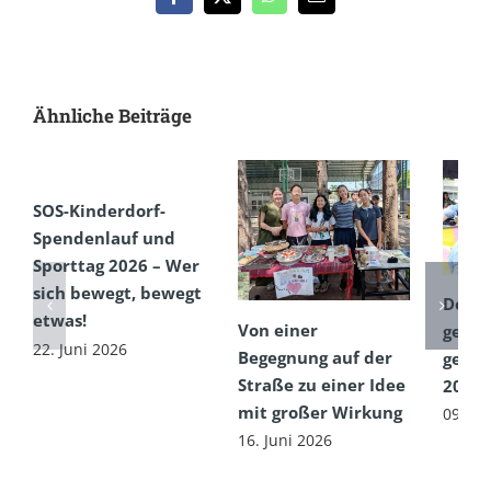
Facebook
X
WhatsApp
E-
Mail
Ähnliche Beiträge
SOS-Kinderdorf-
Spendenlauf und
Sporttag 2026 – Wer
sich bewegt, bewegt
Dem 
etwas!
Von einer
getro
22. Juni 2026
Begegnung auf der
gefeie
Straße zu einer Idee
2026
mit großer Wirkung
09. Ju
16. Juni 2026