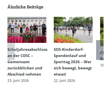
Ähnliche Beiträge
Schuljahresabschluss
SOS-Kinderdorf-
CDSC
an der CDSC –
Spendenlauf und
Kultu
Gemeinsam
Sporttag 2026 – Wer
16. Ju
zurückblicken und
sich bewegt, bewegt
Abschied nehmen
etwas!
23. Juni 2026
22. Juni 2026