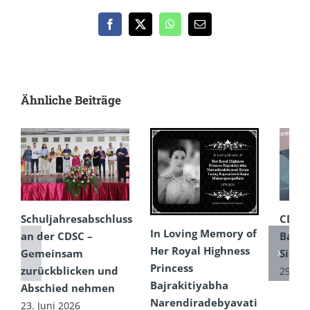
Facebook
X
WhatsApp
E-
Mail
Ähnliche Beiträge
Schuljahresabschluss
CDSC
In Loving Memory of
an der CDSC –
Badm
Her Royal Highness
Gemeinsam
Siege
Princess
zurückblicken und
29. Ma
Bajrakitiyabha
Abschied nehmen
Narendiradebyavati
23. Juni 2026