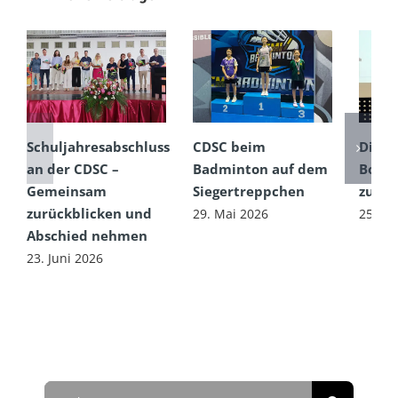
Schuljahresabschluss
CDSC beim
Die D
an der CDSC –
Badminton auf dem
Botsc
Gemeinsam
Siegertreppchen
zu Ga
zurückblicken und
29. Mai 2026
25. Ma
Abschied nehmen
23. Juni 2026
Suche