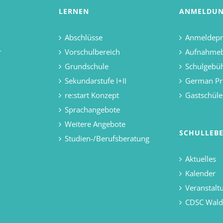
LERNEN
ANMELDU
Abschlüsse
Anmeldepr
r
Vorschulbereich
Aufnahme
Grundschule
Schulgebü
Sekundarstufe I+II
German Pr
re:start Konzept
Gastschüle
Sprachangebote
Weitere Angebote
SCHULLEB
Studien-/Berufsberatung
Aktuelles
Kalender
Veranstalt
CDSC Wal