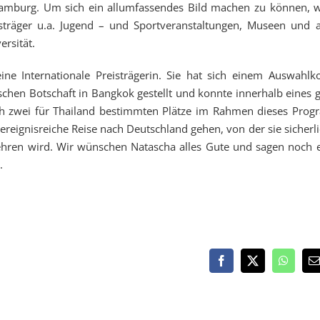
amburg. Um sich ein allumfassendes Bild machen zu können, w
sträger u.a. Jugend – und Sportveranstaltungen, Museen und 
ersität.
ine Internationale Preisträgerin. Sie hat sich einem Auswahlk
schen Botschaft in Bangkok gestellt und konnte innerhalb eines 
ich zwei für Thailand bestimmten Plätze im Rahmen dieses Pro
ereignisreiche Reise nach Deutschland gehen, von der sie sicherli
ehren wird. Wir wünschen Natascha alles Gute und sagen noch 
.
Facebook
X
WhatsA
E
M