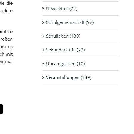
ie die
Newsletter (22)
andere
Schulgemeinschaft (92)
omitee
Schulleben (180)
großen
gramms
Sekundarstufe (72)
ch mit
einmal
Uncategorized (10)
Veranstaltungen (139)
pp
-
ail