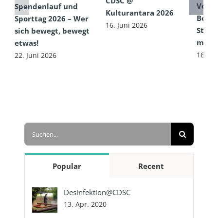
CDSC @
Von e
Spendenlauf und
Kulturantara 2026
Begeg
Sporttag 2026 – Wer
16. Juni 2026
Straß
sich bewegt, bewegt
mit g
etwas!
16. Ju
22. Juni 2026
Suche
nach:
Popular
Recent
Desinfektion@CDSC
13. Apr. 2020