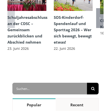
Schuljahresabschluss
SOS-Kinderdorf-
CDSC
an der CDSC –
Spendenlauf und
Kultu
Gemeinsam
Sporttag 2026 – Wer
16. Ju
zurückblicken und
sich bewegt, bewegt
Abschied nehmen
etwas!
23. Juni 2026
22. Juni 2026
Suche
nach:
Popular
Recent