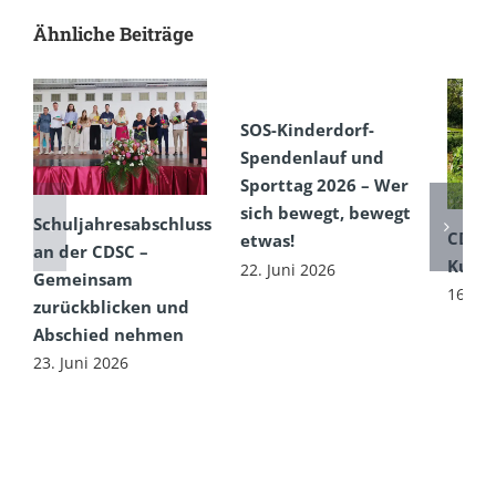
Ähnliche Beiträge
SOS-Kinderdorf-
Spendenlauf und
Sporttag 2026 – Wer
sich bewegt, bewegt
Schuljahresabschluss
CDSC
etwas!
an der CDSC –
Kultu
22. Juni 2026
Gemeinsam
16. Ju
zurückblicken und
Abschied nehmen
23. Juni 2026