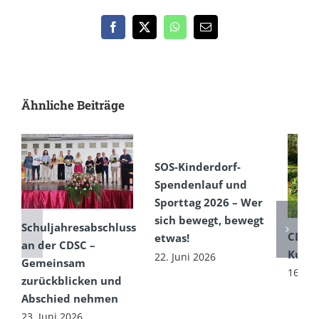
Facebook
X
WhatsApp
E-
Mail
Ähnliche Beiträge
SOS-Kinderdorf-
Spendenlauf und
Sporttag 2026 – Wer
sich bewegt, bewegt
Schuljahresabschluss
CDSC
etwas!
an der CDSC –
Kultu
22. Juni 2026
Gemeinsam
16. Ju
zurückblicken und
Abschied nehmen
23. Juni 2026