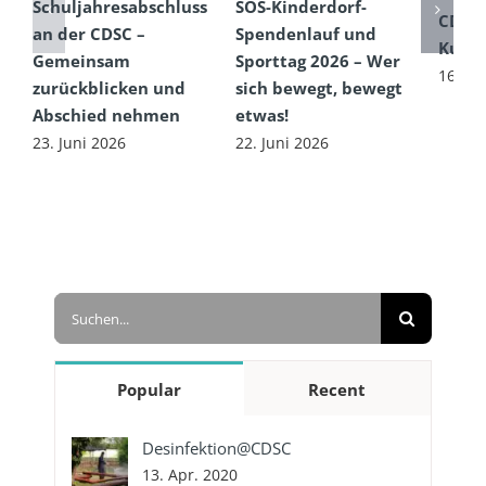
Schuljahresabschluss
SOS-Kinderdorf-
CDSC
an der CDSC –
Spendenlauf und
Kultu
Gemeinsam
Sporttag 2026 – Wer
16. Ju
zurückblicken und
sich bewegt, bewegt
Abschied nehmen
etwas!
23. Juni 2026
22. Juni 2026
Suche
nach:
Popular
Recent
Desinfektion@CDSC
13. Apr. 2020