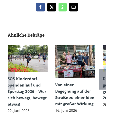
Facebook
X
WhatsApp
E-
Mail
Ähnliche Beiträge
SOS-Kinderdorf-
Dem 
Von einer
Spendenlauf und
getro
Begegnung auf der
Sporttag 2026 – Wer
gefeie
Straße zu einer Idee
sich bewegt, bewegt
2026
mit großer Wirkung
etwas!
09. Ju
16. Juni 2026
22. Juni 2026