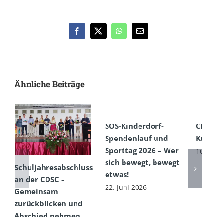
Facebook
X
WhatsApp
E-
Mail
Ähnliche Beiträge
SOS-Kinderdorf-
CDSC
Spendenlauf und
Kultu
Sporttag 2026 – Wer
16. Ju
sich bewegt, bewegt
Schuljahresabschluss
etwas!
an der CDSC –
22. Juni 2026
Gemeinsam
zurückblicken und
Abschied nehmen