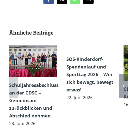
Facebook
X
WhatsApp
E-
Mail
Ähnliche Beiträge
SOS-Kinderdorf-
Spendenlauf und
Sporttag 2026 – Wer
sich bewegt, bewegt
Schuljahresabschluss
CDSC
etwas!
an der CDSC –
Kultu
22. Juni 2026
Gemeinsam
16. Ju
zurückblicken und
Abschied nehmen
23. Juni 2026