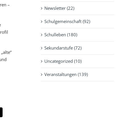
ren –
Newsletter (22)
Schulgemeinschaft (92)
e
rofil
Schulleben (180)
Sekundarstufe (72)
„alte“
 und
Uncategorized (10)
Veranstaltungen (139)
pp
-
ail