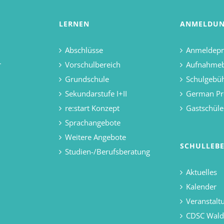
LERNEN
ANMELDU
Abschlüsse
Anmeldepr
r
Vorschulbereich
Aufnahme
Grundschule
Schulgebü
Sekundarstufe I+II
German Pr
re:start Konzept
Gastschüle
Sprachangebote
Weitere Angebote
SCHULLEB
Studien-/Berufsberatung
Aktuelles
Kalender
Veranstalt
CDSC Wal