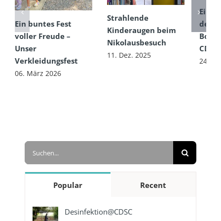
Ein F
Strahlende
Ein buntes Fest
den d
Kinderaugen beim
voller Freude –
Botsc
Nikolausbesuch
Unser
CDSC
11. Dez. 2025
Verkleidungsfest
24. Ok
06. März 2026
Suche
nach:
Popular
Recent
Desinfektion@CDSC