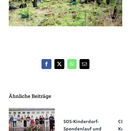
Facebook
X
WhatsApp
E-
Mail
Ähnliche Beiträge
SOS-Kinderdorf-
CDSC
Spendenlauf und
Kultu