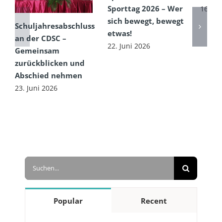
Sporttag 2026 – Wer
16. Ju
sich bewegt, bewegt
Schuljahresabschluss
etwas!
an der CDSC –
22. Juni 2026
Gemeinsam
zurückblicken und
Abschied nehmen
23. Juni 2026
Suche
nach:
Popular
Recent