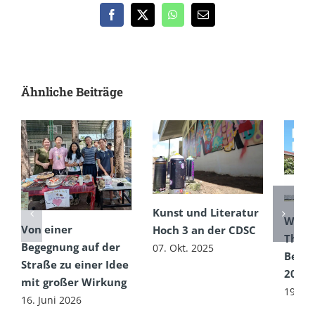
Facebook
X
WhatsApp
E-
Mail
Ähnliche Beiträge
Kunst und Literatur
Wir st
Von einer
Hoch 3 an der CDSC
Thai 
Begegnung auf der
07. Okt. 2025
Begin
Straße zu einer Idee
2025
mit großer Wirkung
19. Ju
16. Juni 2026