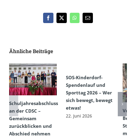
Facebook
X
WhatsApp
E-
Mail
Ähnliche Beiträge
SOS-Kinderdorf-
Spendenlauf und
Sporttag 2026 – Wer
sich bewegt, bewegt
Schuljahresabschluss
etwas!
Von e
an der CDSC –
22. Juni 2026
Begeg
Gemeinsam
Straß
zurückblicken und
mit g
Abschied nehmen