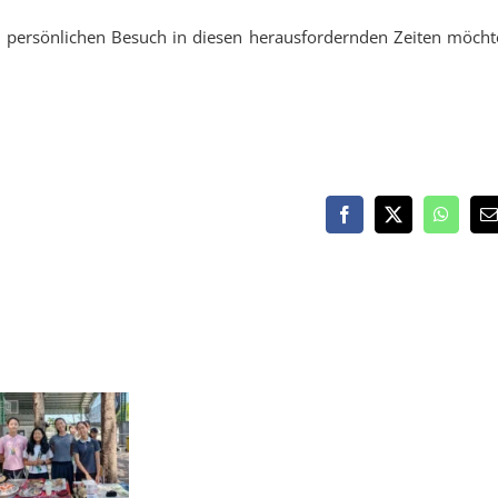
n persönlichen Besuch in diesen herausfordernden Zeiten möcht
Facebook
X
WhatsA
E
M