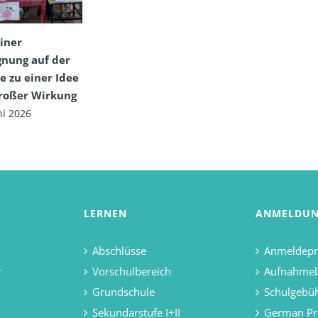
iner
nung auf der
e zu einer Idee
großer Wirkung
ni 2026
LERNEN
ANMELDU
Abschlüsse
Anmeldepr
r
Vorschulbereich
Aufnahme
Grundschule
Schulgebü
Sekundarstufe I+II
German Pr