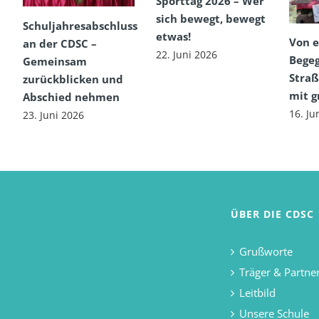
Sporttag 2026 – Wer
sich bewegt, bewegt
Schuljahresabschluss
etwas!
Von e
an der CDSC –
22. Juni 2026
Begeg
Gemeinsam
Straß
zurückblicken und
mit 
Abschied nehmen
16. Ju
23. Juni 2026
ÜBER DIE CDSC
Grußworte
Träger & Partne
Leitbild
Unsere Schule