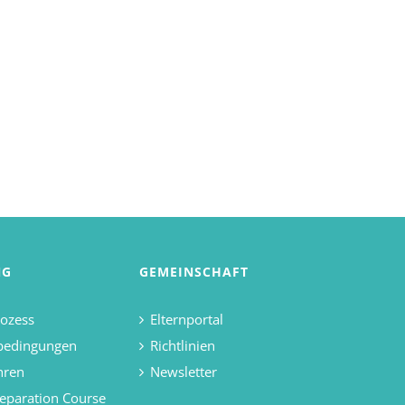
NG
GEMEINSCHAFT
ozess
Elternportal
bedingungen
Richtlinien
hren
Newsletter
eparation Course