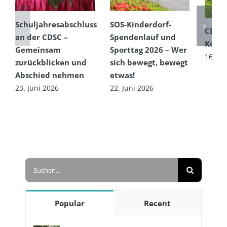
Schuljahresabschluss
SOS-Kinderdorf-
CDSC
an der CDSC –
Spendenlauf und
Kultu
Gemeinsam
Sporttag 2026 – Wer
16. Ju
zurückblicken und
sich bewegt, bewegt
Abschied nehmen
etwas!
23. Juni 2026
22. Juni 2026
Suche
nach:
Popular
Recent