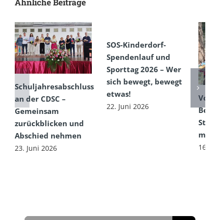
Ähnliche Beiträge
SOS-Kinderdorf-
Spendenlauf und
Sporttag 2026 – Wer
sich bewegt, bewegt
Schuljahresabschluss
etwas!
Von e
an der CDSC –
22. Juni 2026
Begeg
Gemeinsam
Straß
zurückblicken und
mit g
Abschied nehmen
16. Ju
23. Juni 2026