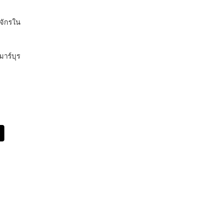
จักรใน
าร์บุร
App
Email