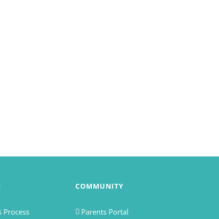
N
COMMUNITY
 Process
Parents Portal