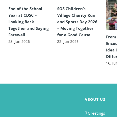
End of the School
SOS Children’s
Year at CDSC –
Village Charity Run
Looking Back
and Sports Day 2026
Together and Saying
– Moving Together
Farewell
for a Good Cause
From
23. Jun 2026
22. Jun 2026
Encou
Idea 
Diffe
16. Ju
ABOUT US
Greetings