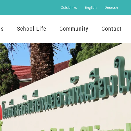
Quicklinks
English
Deutsch
ns
School Life
Community
Contact