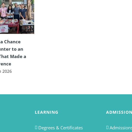
 a Chance
nter to an
That Made a
rence
n 2026
LEARNING
ADMISSIO
Degrees & Certificates
Admissions