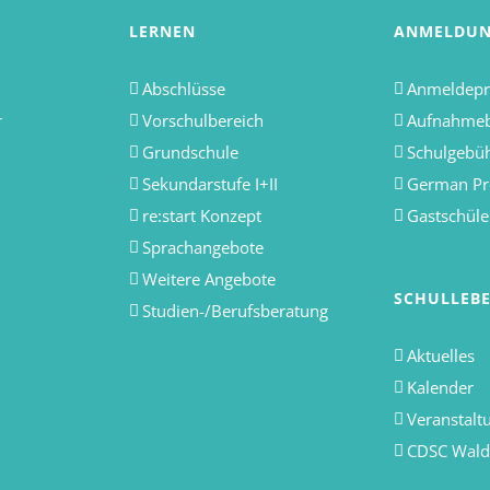
LERNEN
ANMELDU
Abschlüsse
Anmeldepr
r
Vorschulbereich
Aufnahme
Grundschule
Schulgebü
Sekundarstufe I+II
German Pr
re:start Konzept
Gastschüle
Sprachangebote
Weitere Angebote
SCHULLEB
Studien-/Berufsberatung
Aktuelles
Kalender
Veranstalt
CDSC Wal