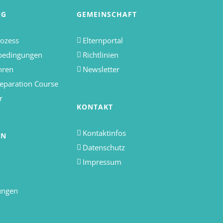
NG
GEMEINSCHAFT
ozess
Elternportal
bedingungen
Richtlinien
hren
Newsletter
eparation Course
r
KONTAKT
Kontaktinfos
EN
Datenschutz
Impressum
ungen
d