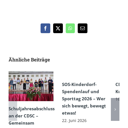
Facebook
X
WhatsApp
E-
Mail
Ähnliche Beiträge
SOS-Kinderdorf-
CDSC
Spendenlauf und
Kultu
Sporttag 2026 – Wer
16. Ju
sich bewegt, bewegt
Schuljahresabschluss
etwas!
an der CDSC –
22. Juni 2026
Gemeinsam