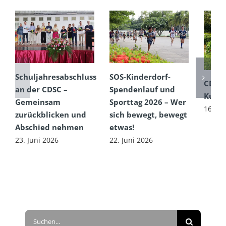
Schuljahresabschluss
SOS-Kinderdorf-
CDSC
an der CDSC –
Spendenlauf und
Kultu
Gemeinsam
Sporttag 2026 – Wer
16. Ju
zurückblicken und
sich bewegt, bewegt
Abschied nehmen
etwas!
23. Juni 2026
22. Juni 2026
Suche