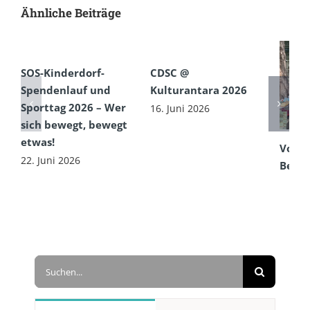
Ähnliche Beiträge
SOS-Kinderdorf-
CDSC @
Spendenlauf und
Kulturantara 2026
Sporttag 2026 – Wer
16. Juni 2026
sich bewegt, bewegt
etwas!
Von e
22. Juni 2026
Begeg
Straß
mit g
16. Ju
Suche
nach: