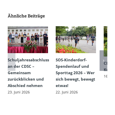
Ähnliche Beiträge
Schuljahresabschluss
SOS-Kinderdorf-
CDSC
an der CDSC –
Spendenlauf und
Kultu
Gemeinsam
Sporttag 2026 – Wer
16. Ju
zurückblicken und
sich bewegt, bewegt
Abschied nehmen
etwas!
23. Juni 2026
22. Juni 2026