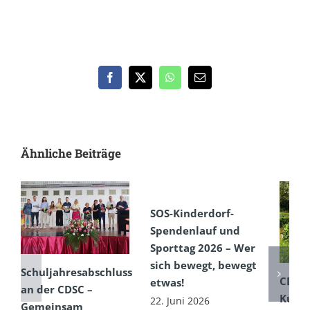
Facebook
X
WhatsApp
E-
Mail
Ähnliche Beiträge
SOS-Kinderdorf-
Spendenlauf und
Sporttag 2026 – Wer
sich bewegt, bewegt
Schuljahresabschluss
CDSC
etwas!
an der CDSC –
Kultu
22. Juni 2026
Gemeinsam