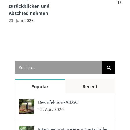
16. Ju
zurückblicken und
Abschied nehmen
23. Juni 2026
Suche
nach:
Popular
Recent
Desinfektion@CDSC
13. Apr. 2020
Interview mit unserem Gastschüler