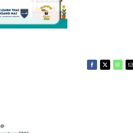
Facebook
X
WhatsA
E
M
 @