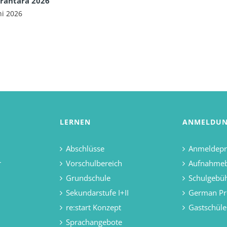
rantara 2026
ni 2026
LERNEN
ANMELDU
Abschlüsse
Anmeldepr
r
Vorschulbereich
Aufnahme
Grundschule
Schulgebü
Sekundarstufe I+II
German Pr
re:start Konzept
Gastschüle
Sprachangebote