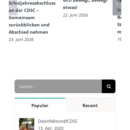
sich bewegt, bewegt
Schuljahresabschluss
etwas!
Von e
an der CDSC –
22. Juni 2026
Begeg
Gemeinsam
Straß
zurückblicken und
mit g
Abschied nehmen
16. Ju
23. Juni 2026
Suche
nach:
Popular
Recent
Desinfektion@CDSC
13. Apr. 2020