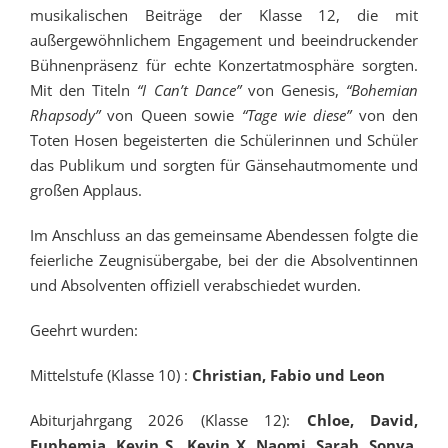
musikalischen Beiträge der Klasse 12, die mit
außergewöhnlichem Engagement und beeindruckender
Bühnenpräsenz für echte Konzertatmosphäre sorgten.
Mit den Titeln
“I Can’t Dance”
von Genesis,
“Bohemian
Rhapsody”
von Queen sowie
“Tage wie diese”
von den
Toten Hosen begeisterten die Schülerinnen und Schüler
das Publikum und sorgten für Gänsehautmomente und
großen Applaus.
Im Anschluss an das gemeinsame Abendessen folgte die
feierliche Zeugnisübergabe, bei der die Absolventinnen
und Absolventen offiziell verabschiedet wurden.
Geehrt wurden:
Mittelstufe (Klasse 10) :
Christian, Fabio und Leon
Abiturjahrgang 2026 (Klasse 12):
Chloe, David,
Euphemia, Kevin S., Kevin X, Naomi, Sarah, Sonya,