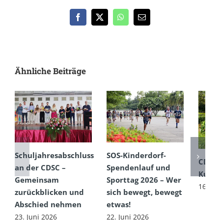
Facebook
X
WhatsApp
E-
Mail
Ähnliche Beiträge
Schuljahresabschluss
SOS-Kinderdorf-
CDSC
an der CDSC –
Spendenlauf und
Kultu
Gemeinsam
Sporttag 2026 – Wer
16. Ju
zurückblicken und
sich bewegt, bewegt
Abschied nehmen
etwas!
23. Juni 2026
22. Juni 2026