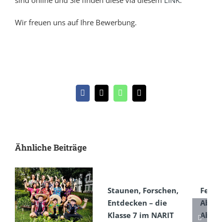
sind online und Sie finden diese via diesem
LINK
.
Wir freuen uns auf Ihre Bewerbung.
Facebook
X
WhatsApp
E-
Mail
Ähnliche Beiträge
Staunen, Forschen,
Feier
Entdecken – die
Absch
Klasse 7 im NARIT
Absol