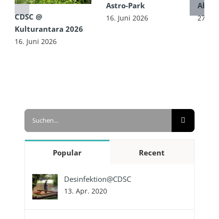
Astro-Park
Absol
CDSC @
16. Juni 2026
27. Ma
Kulturantara 2026
16. Juni 2026
Suche
nach:
Popular
Recent
Desinfektion@CDSC
13. Apr. 2020