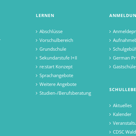
LERNEN
ANMELDU
Abschlüsse
Anmeldepr
r
Vorschulbereich
Aufnahme
Grundschule
Schulgebü
Sekundarstufe I+II
German Pr
re:start Konzept
Gastschüle
Sprachangebote
Weitere Angebote
SCHULLEB
Studien-/Berufsberatung
Aktuelles
Kalender
Veranstalt
CDSC Wal