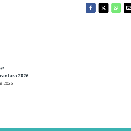
Facebook
X
WhatsA
E
M
 @
rantara 2026
ni 2026