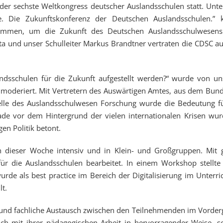
der sechste Weltkongress deutscher Auslandsschulen statt. Unt
ke. Die Zukunftskonferenz der Deutschen Auslandsschulen.”
sammen, um die Zukunft des Deutschen Auslandsschulwesens
ta und unser Schulleiter Markus Brandtner vertraten die CDSC a
ndsschulen für die Zukunft aufgestellt werden?“ wurde von u
oderiert. Mit Vertretern des Auswärtigen Amtes, aus dem Bund
telle des Auslandsschulwesen Forschung wurde die Bedeutung f
de vor dem Hintergrund der vielen internationalen Krisen wur
en Politik betont.
n dieser Woche intensiv und in Klein- und Großgruppen. Mit 
 die Auslandsschulen bearbeitet. In einem Workshop stellte
wurde als best practice im Bereich der Digitalisierung im Unterri
t.
 und fachliche Austausch zwischen den Teilnehmenden im Vorder
sich mit ihrer pädagogischen Arbeit in hervorragender Weise, s