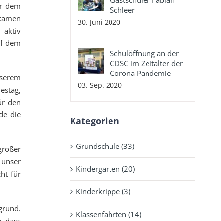
Gastschüler Fabian
er dem
Schleer
 kamen
30. Juni 2020
 aktiv
uf dem
Schulöffnung an der
CDSC im Zeitalter der
Corona Pandemie
nserem
03. Sep. 2020
estag,
ür den
de die
Kategorien
Grundschule (33)
großer
 unser
Kindergarten (20)
cht für
Kinderkrippe (3)
grund.
Klassenfahrten (14)
o dass