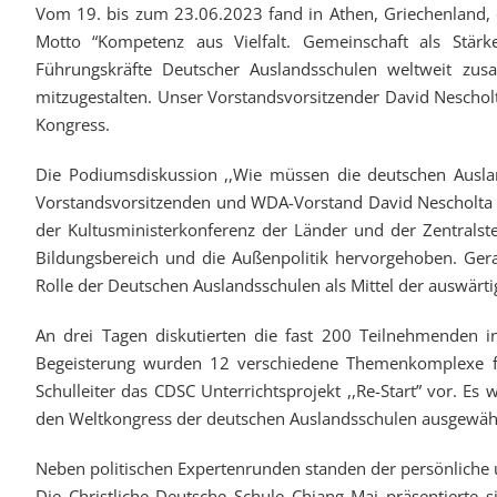
Vom 19. bis zum 23.06.2023 fand in Athen, Griechenland, 
Motto “Kompetenz aus Vielfalt. Gemeinschaft als Stär
Führungskräfte Deutscher Auslandsschulen weltweit zu
mitzugestalten. Unser Vorstandsvorsitzender David Neschol
Kongress.
Die Podiumsdiskussion ,,Wie müssen die deutschen Ausla
Vorstandsvorsitzenden und WDA-Vorstand David Nescholta m
der Kultusministerkonferenz der Länder und der Zentrals
Bildungsbereich und die Außenpolitik hervorgehoben. Gera
Rolle der Deutschen Auslandsschulen als Mittel der auswärtig
An drei Tagen diskutierten die fast 200 Teilnehmenden i
Begeisterung wurden 12 verschiedene Themenkomplexe für
Schulleiter das CDSC Unterrichtsprojekt ,,Re-Start” vor. Es 
den Weltkongress der deutschen Auslandsschulen ausgewähl
Neben politischen Expertenrunden standen der persönliche
Die Christliche Deutsche Schule Chiang Mai präsentierte 