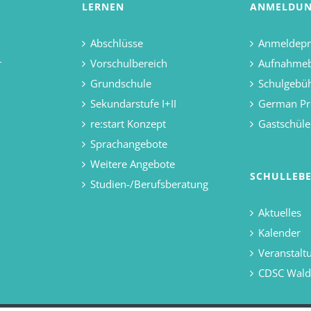
LERNEN
ANMELDU
Abschlüsse
Anmeldepr
r
Vorschulbereich
Aufnahme
Grundschule
Schulgebü
Sekundarstufe I+II
German Pr
re:start Konzept
Gastschüle
Sprachangebote
Weitere Angebote
SCHULLEB
Studien-/Berufsberatung
Aktuelles
Kalender
Veranstalt
CDSC Wal