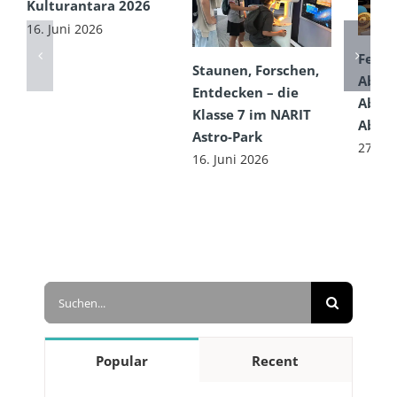
Kulturantara 2026
16. Juni 2026
Feier
Staunen, Forschen,
Absch
Entdecken – die
Absol
Klasse 7 im NARIT
Absol
Astro-Park
27. Ma
16. Juni 2026
Suche
nach:
Popular
Recent