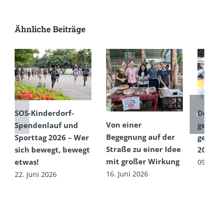
Ähnliche Beiträge
SOS-Kinderdorf-
Dem 
Von einer
Spendenlauf und
getro
Begegnung auf der
Sporttag 2026 – Wer
gefeie
Straße zu einer Idee
sich bewegt, bewegt
2026
mit großer Wirkung
etwas!
09. Ju
16. Juni 2026
22. Juni 2026