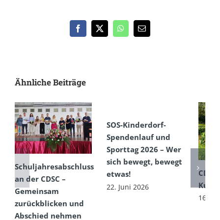
Facebook
X
WhatsApp
E-
Mail
Ähnliche Beiträge
SOS-Kinderdorf-
Spendenlauf und
Sporttag 2026 – Wer
sich bewegt, bewegt
Schuljahresabschluss
CDSC
etwas!
an der CDSC –
Kultu
22. Juni 2026
Gemeinsam
16. Ju
zurückblicken und
Abschied nehmen