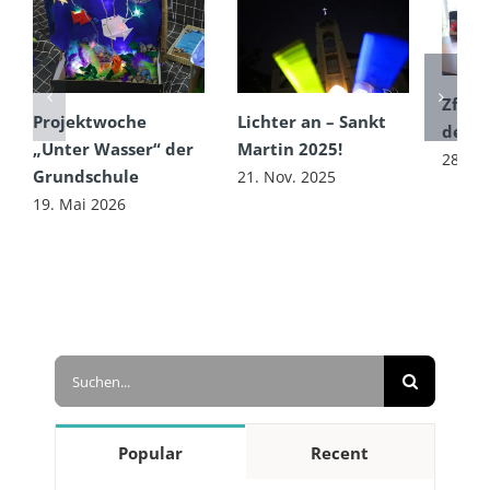
ZfA B
Projektwoche
Lichter an – Sankt
der C
„Unter Wasser“ der
Martin 2025!
28. Ok
Grundschule
21. Nov. 2025
19. Mai 2026
Suche
nach:
Popular
Recent